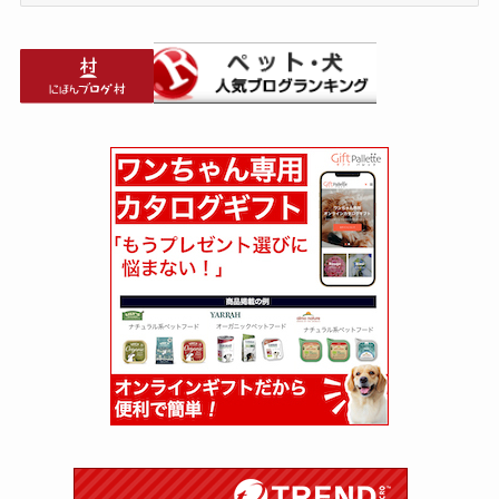
ー
カ
イ
ブ