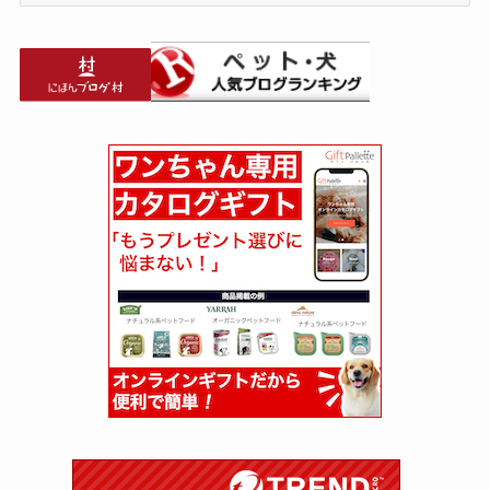
ー
カ
イ
ブ