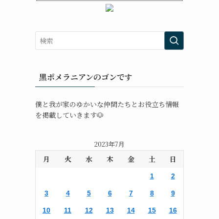
黒ポメラニアンのゴンです
僕と我が家のゆかいな仲間たちとお役立ち情報
を掲載していきます🐶
2023年7月
月
火
水
木
金
土
日
1
2
3
4
5
6
7
8
9
10
11
12
13
14
15
16