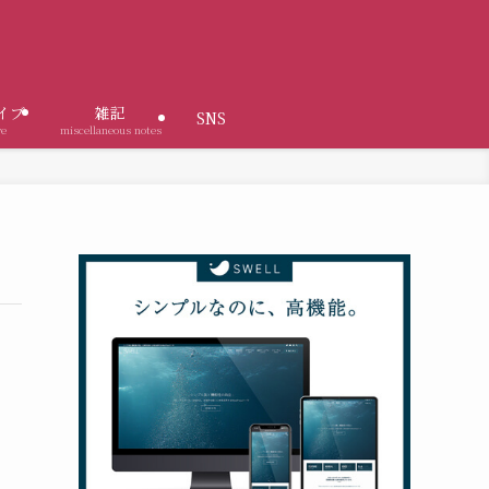
イブ
雑記
SNS
ve
miscellaneous notes