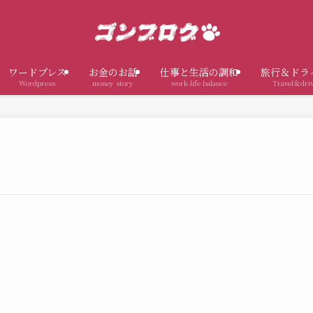
ワードプレス
お金のお話
仕事と生活の調和
旅行＆ドラ
Wordpress
money story
work-life balance
Travel＆dri