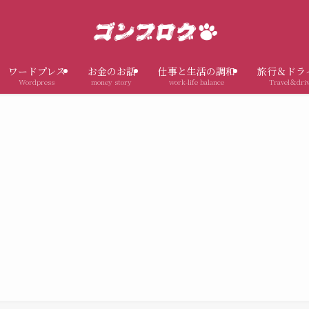
ワードプレス
お金のお話
仕事と生活の調和
旅行＆ドラ
Wordpress
money story
work-life balance
Travel＆dri