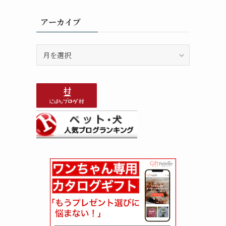
アーカイブ
ア
ー
カ
イ
ブ