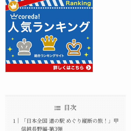
目次
「日本全国 道の駅 めぐり縦断の旅！」甲
信越長野編-第3弾