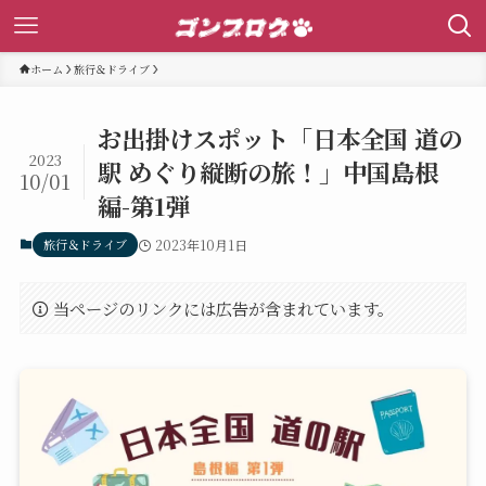
ホーム
旅行＆ドライブ
お出掛けスポット「日本全国 道の
2023
駅 めぐり縦断の旅！」中国島根
10/01
編-第1弾
旅行＆ドライブ
2023年10月1日
当ページのリンクには広告が含まれています。