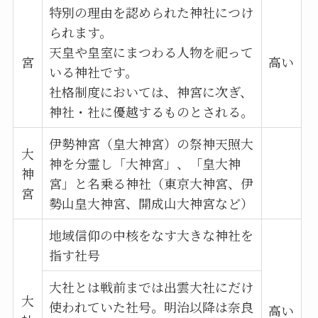
特別の理由を認められた神社につけ
られます。
天皇や皇室にまつわる人物を祀って
宮
高い
いる神社です。
社格制度においては、神宮に次ぎ、
神社・社に優越するものとされる。
伊勢神宮（皇大神宮）の祭神天照大
大
神を分霊し「大神宮」、「皇大神
神
宮」と名乗る神社（東京大神宮、伊
宮
勢山皇大神宮、開成山大神宮など）
地域信仰の中核をなす大きな神社を
指す社号
大社とは戦前までは出雲大社にだけ
大
使われていた社号。明治以降は奈良
高い