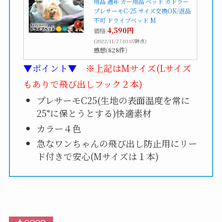
用品 通年 カー用品 ベッド カドラー
プレサーモC-25 サイズ交換OK/返品
不可 ドライブベッド M
4,590円
価格:
(2022/11/27 03:07時点)
感想(828件)
▼ポイント▼
※上記はMサイズ(Lサイズ
もありで飛び出しフック２本)
プレサーモC25(生地の表面温度を常に
25°に保とうとする)快適素材
カラー４色
急なワンちゃんの飛び出し防止用にリー
ド付きで安心(Mサイズは１本)