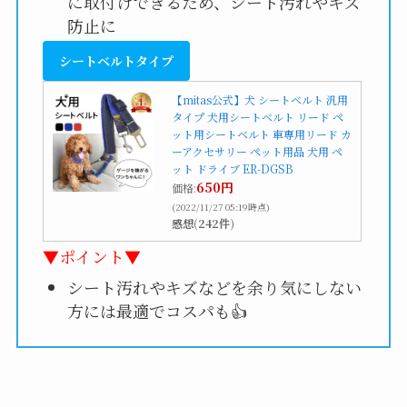
に取付けできるため、シート汚れやキズ
防止に
シートベルトタイプ
【mitas公式】犬 シートベルト 汎用
タイプ 犬用シートベルト リード ペ
ット用シートベルト 車専用リード カ
ーアクセサリー ペット用品 犬用 ペ
ット ドライブ ER-DGSB
650円
価格:
(2022/11/27 05:19時点)
感想(242件)
▼ポイント▼
シート汚れやキズなどを余り気にしない
方には最適でコスパも👍