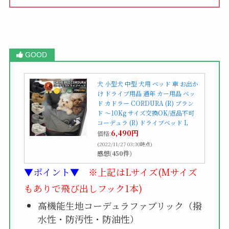
犬 小型犬 中型 犬用 ベッド 車 お出か
け ドライブ用品 通年 カー用品 ベッ
ド カドラー CORDURA (R) ブラン
ド 〜10Kg サイズ交換OK/返品不可
コーデュラ (R) ドライブベッド L
6,490円
価格:
(2022/11/27 03:30時点)
感想(450件)
▼ポイント▼
※上記はLサイズ(Mサイズ
もありで飛び出しフック1本)
高機能生地コーデュラファブリック（撥
水性・防汚性・防油性）