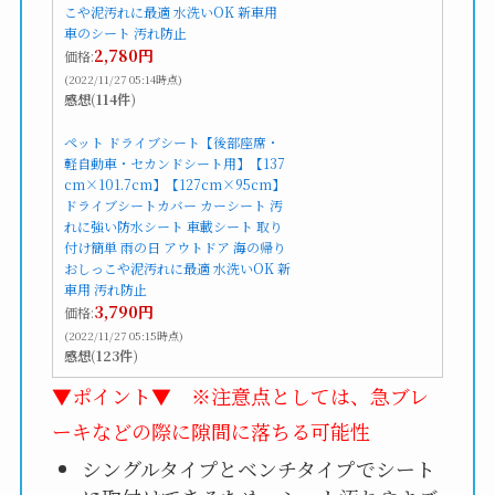
こや泥汚れに最適 水洗いOK 新車用
車のシート 汚れ防止
2,780円
価格:
(2022/11/27 05:14時点)
感想(114件)
ペット ドライブシート【後部座席・
軽自動車・セカンドシート用】【137
cm×101.7cm】【127cm×95cm】
ドライブシートカバー カーシート 汚
れに強い防水シート 車載シート 取り
付け簡単 雨の日 アウトドア 海の帰り
おしっこや泥汚れに最適 水洗いOK 新
車用 汚れ防止
3,790円
価格:
(2022/11/27 05:15時点)
感想(123件)
▼ポイント▼ ※注意点としては、急ブレ
ーキなどの際に隙間に落ちる可能性
シングルタイプとベンチタイプでシート