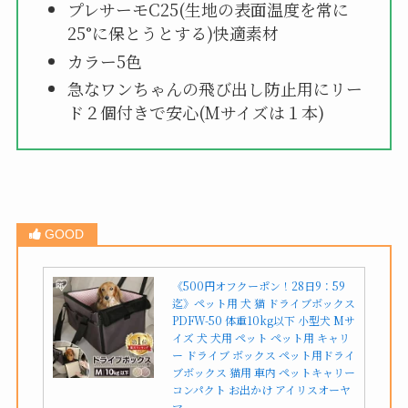
プレサーモC25(生地の表面温度を常に
25°に保とうとする)快適素材
カラー5色
急なワンちゃんの飛び出し防止用にリー
ド２個付きで安心(Mサイズは１本)
《500円オフクーポン！28日9：59
迄》ペット用 犬 猫 ドライブボックス
PDFW-50 体重10kg以下 小型犬 Mサ
イズ 犬 犬用 ペット ペット用 キャリ
ー ドライブ ボックス ペット用ドライ
ブボックス 猫用 車内 ペットキャリー
コンパクト お出かけ アイリスオーヤ
マ