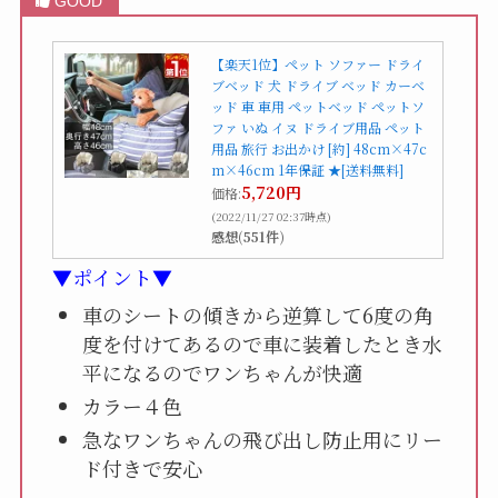
【楽天1位】ペット ソファー ドライ
ブベッド 犬 ドライブ ベッド カーベ
ッド 車 車用 ペットベッド ペットソ
ファ いぬ イヌ ドライブ用品 ペット
用品 旅行 お出かけ [約] 48cm×47c
m×46cm 1年保証 ★[送料無料]
5,720円
価格:
(2022/11/27 02:37時点)
感想(551件)
▼ポイント▼
車のシートの傾きから逆算して6度の角
度を付けてあるので車に装着したとき水
平になるのでワンちゃんが快適
カラー４色
急なワンちゃんの飛び出し防止用にリー
ド付きで安心