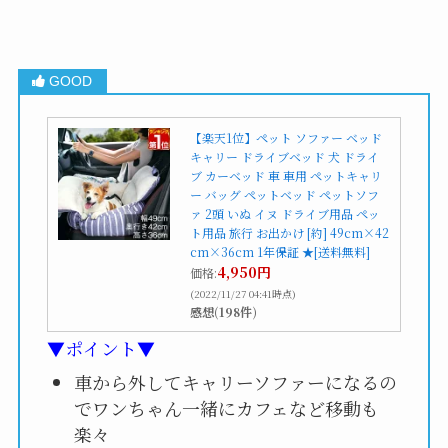
【楽天1位】ペット ソファー ベッド
キャリー ドライブベッド 犬 ドライ
ブ カーベッド 車 車用 ペットキャリ
ー バッグ ペットベッド ペットソフ
ァ 2頭 いぬ イヌ ドライブ用品 ペッ
ト用品 旅行 お出かけ [約] 49cm×42
cm×36cm 1年保証 ★[送料無料]
4,950円
価格:
(2022/11/27 04:41時点)
感想(198件)
▼ポイント▼
車から外してキャリーソファーになるの
でワンちゃん一緒にカフェなど移動も
楽々