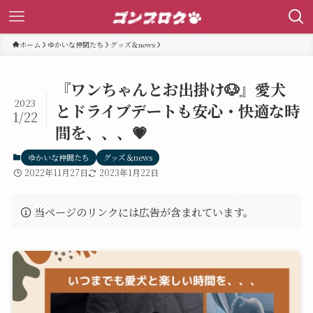
ホーム
ゆかいな仲間たち
グッズ＆news
『ワンちゃんとお出掛け🐶』愛犬
2023
とドライブデートも安心・快適な時
1/22
間を、、、💗
ゆかいな仲間たち
グッズ＆news
2022年11月27日
2023年1月22日
当ページのリンクには広告が含まれています。