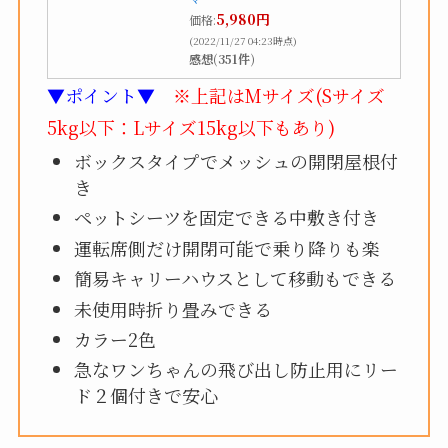
5,980円
価格:
(2022/11/27 04:23時点)
感想(351件)
▼ポイント▼
※上記はMサイズ(Sサイズ
5kg以下：
Lサイズ15kg以下もあり)
ボックスタイプでメッシュの開閉屋根付
き
ペットシーツを固定できる中敷き付き
運転席側だけ開閉可能で乗り降りも楽
簡易キャリーハウスとして移動もできる
未使用時折り畳みできる
カラー2色
急なワンちゃんの飛び出し防止用にリー
ド２個付きで安心