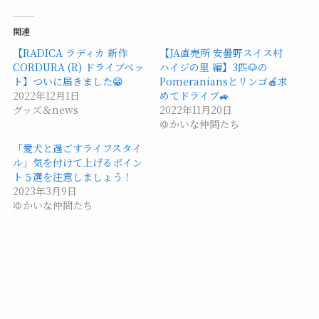
関連
【RADICA ラディカ 新作
【JA直売所 安曇野スイス村
CORDURA (R) ドライブベッ
ハイジの里 編】3匹🐶の
ト】ついに届きました😁
Pomeraniansとリンゴ🍎求
2022年12月1日
めてドライブ🚙
グッズ＆news
2022年11月20日
ゆかいな仲間たち
「愛犬と過ごすライフスタイ
ル」気を付けて上げるポイン
ト５選を注意しましょう！
2023年3月9日
ゆかいな仲間たち