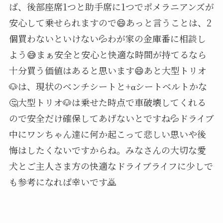
ば、後部座席1つと助手席に1つでポメラニアンズが
安心して乗せられますので😄あっと言うことは、2
個買わないといけない💦わが家の金庫番に相談し
よう😅まぁ安全と安心と快適な時間が持てるなら
十分買う価値はあると思います😄あと大型トリオ
🐶は、現状のベンチシートと+αシートベルトかな
🤔大型トリオ🐶は乗せた時点で車破壊してくれる
ので安全だけ確保してあげないとですね💦ドライブ
中にワンちゃん達に何か起こって悲しい思いや後
悔はしたくないですからね。みなさんの大切な愛
犬とご主人さま方の快適なドライブライフに少しで
も参考になれば幸いです🙇