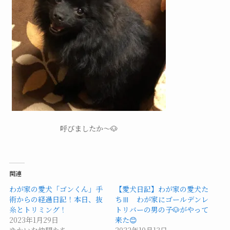
呼びましたか～🐶
関連
わが家の愛犬「ゴンくん」手
【愛犬日記】わが家の愛犬た
術からの経過日記！本日、抜
ちⅢ わが家にゴールデンレ
糸とトリミング！
トリバーの男の子🐶がやって
2023年1月29日
来た😊
ゆかいな仲間たち
2022年10月13日