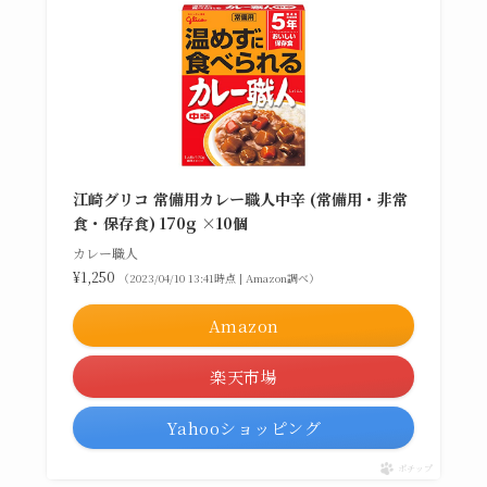
江崎グリコ 常備用カレー職人中辛 (常備用・非常
食・保存食) 170g ×10個
カレー職人
¥1,250
（2023/04/10 13:41時点 | Amazon調べ）
Amazon
楽天市場
Yahooショッピング
ポチップ