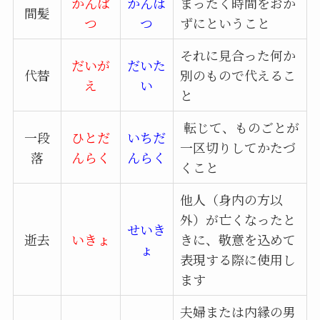
かんぱ
かんは
まったく時間をおか
間髪
つ
つ
ずにということ
それに見合った何か
だいが
だいた
代替
別のもので代えるこ
え
い
と
転じて、ものごとが
一段
ひとだ
いちだ
一区切りしてかたづ
落
んらく
んらく
くこと
他人（身内の方以
外）が亡くなったと
せいき
逝去
いきょ
きに、敬意を込めて
ょ
表現する際に使用し
ます
夫婦または内縁の男