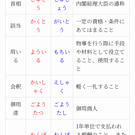
首相
内閣総理大臣の通称
う
ょう
かくと
がいと
一定の資格・条件に
該当
う
う
あてはまること
物事を行う際に手段
用い
ようい
もちい
や材料として役立て
る
る
る
ること、使用するこ
と
かいし
えしゃ
会釈
軽く一礼すること
ゃく
く
御用
ごよう
ごよう
御用商人
達
たつ
たし
1年単位で支払われ
ねんぼ
ねんぽ
る報酬のこと。 また