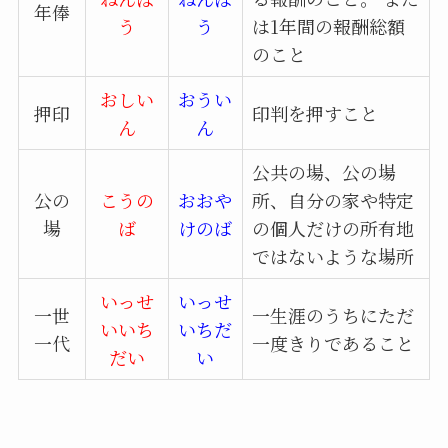
年俸
う
う
は1年間の報酬総額
のこと
おしい
おうい
押印
印判を押すこと
ん
ん
公共の場、公の場
公の
こうの
おおや
所、自分の家や特定
場
ば
けのば
の個人だけの所有地
ではないような場所
いっせ
いっせ
一世
一生涯のうちにただ
いいち
いちだ
一代
一度きりであること
だい
い