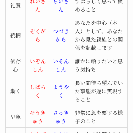
れいさ
らいさ
すばらしく思って褒
礼賛
ん
ん
めること
あなたを中心（本
ぞくが
つづき
人）として、あなた
続柄
ら
がら
から見た親族との関
係を記載します
依存
いぞん
いそん
誰かに頼りたいと思
心
しん
しん
う気持ち
長い間待ち望んでい
しばら
ようや
漸く
た事態が遂に実現す
く
く
ること
そうき
さっき
非常に急を要する様
早急
ゅう
ゅう
子のこと