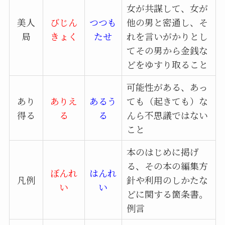
女が共謀して、女が
美人
びじん
つつも
他の男と密通し、そ
局
きょく
たせ
れを言いがかりとし
てその男から金銭な
どをゆすり取ること
可能性がある、あっ
あり
ありえ
あるう
ても（起きても）な
得る
る
る
んら不思議ではない
こと
本のはじめに掲げ
る、その本の編集方
ぼんれ
はんれ
凡例
針や利用のしかたな
い
い
どに関する箇条書。
例言