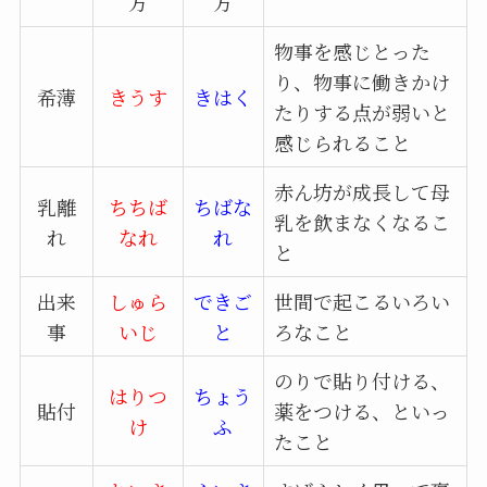
方
方
物事を感じとった
り、物事に働きかけ
希薄
きうす
きはく
たりする点が弱いと
感じられること
赤ん坊が成長して母
乳離
ちちば
ちばな
乳を飲まなくなるこ
れ
なれ
れ
と
出来
しゅら
できご
世間で起こるいろい
事
いじ
と
ろなこと
のりで貼り付ける、
はりつ
ちょう
貼付
薬をつける、といっ
け
ふ
たこと