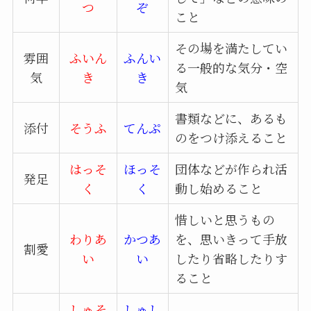
つ
ぞ
こと
その場を満たしてい
雰囲
ふいん
ふんい
る一般的な気分・空
気
き
き
気
書類などに、あるも
添付
そうふ
てんぷ
のをつけ添えること
はっそ
ほっそ
団体などが作られ活
発足
く
く
動し始めること
惜しいと思うもの
わりあ
かつあ
を、思いきって手放
割愛
い
い
したり省略したりす
ること
しゅそ
しゅし