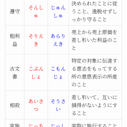
決められたことに従
そんし
じゅん
遵守
うこと、逸脱せずし
ゅ
しゅ
っかり守ること
売上から売上原価を
粗利
そりえ
あらり
差し引いた利益のこ
益
き
えき
と
特定の対象に伝達す
古文
こぶん
こもん
る意志をもってする
書
しょ
じょ
所の意思表示の所産
のこと
差し引いて、互いに
あいさ
そうさ
相殺
損得がないようにす
つ
い
ること
実施
じっち
じっし
実際に施行すること