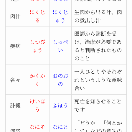
にくじ
にくじ
生肉から出る汁、肉
肉汁
る
ゅう
の煮出し汁
医師から診断を受
しつび
しっぺ
け、治療が必要であ
疾病
ょう
い
ると判断されたもの
のこと
一人ひとりやそれぞ
かくか
おのお
各々
れというような意味
く
の
合い
けいほ
死亡を知らせること
訃報
ふほう
う
です
「どうか」「何とか
なにそ
なにと
何卒
して」などの意味の