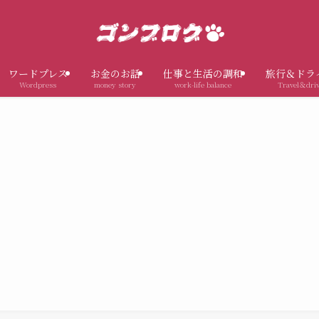
ワードプレス
お金のお話
仕事と生活の調和
旅行＆ドラ
Wordpress
money story
work-life balance
Travel＆dri