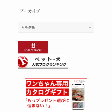
アーカイブ
ア
ー
カ
イ
ブ