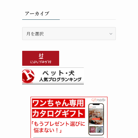
アーカイブ
ア
ー
カ
イ
ブ