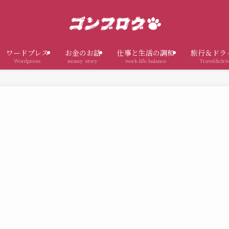
ワードプレス
お金のお話
仕事と生活の調和
旅行＆ドラ
Wordpress
money story
work-life balance
Travel＆dri