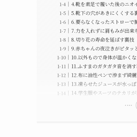
4.靴を素足で履いた後のニオ
5.靴下の穴があきにくくする
6.要らなくなったストローで
7.力を入れずに肩もみが出来
8.切り花の寿命を延ばす裏技
9.赤ちゃんの夜泣きがピタッ
10.以外もので身体が温かく
11.ふすまのガタガタ音を消
12.布に油性ペンで滲まず綺
13.凍らせたジュースが水っ
14.学生服やスーツのテカリ