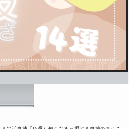
る生活裏技「15選」知らなきゃ損する裏技のあれこ