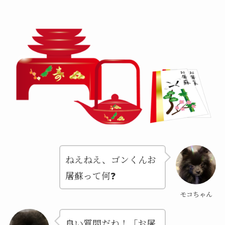
ねえねえ、ゴンくんお
屠蘇って何❓
モコちゃん
良い質問だね！「お屠